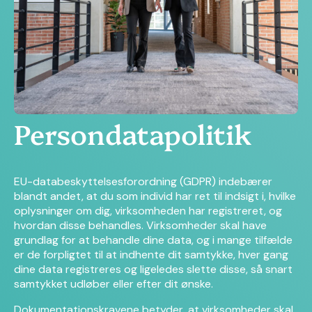
Persondatapolitik
EU-databeskyttelsesforordning (GDPR) indebærer
blandt andet, at du som individ har ret til indsigt i, hvilke
oplysninger om dig, virksomheden har registreret, og
hvordan disse behandles. Virksomheder skal have
grundlag for at behandle dine data, og i mange tilfælde
er de forpligtet til at indhente dit samtykke, hver gang
dine data registreres og ligeledes slette disse, så snart
samtykket udløber eller efter dit ønske.
Dokumentationskravene betyder, at virksomheder skal